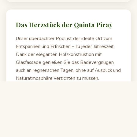
Das Herzstück der Quinta Piray
Unser überdachter Pool ist der ideale Ort zum
Entspannen und Erfrischen – zu jeder Jahreszeit.
Dank der eleganten Holzkonstruktion mit
Glasfassade genießen Sie das Badevergnügen
auch an regnerischen Tagen, ohne auf Ausblick und
Naturatmosphäre verzichten zu müssen.
Das Wasser stammt direkt aus unserer eigenen
Quellwasseranlage – gefiltert, naturbelassen und
von höchster Qualität. Kein Chlorgeruch, nur
frisches Bergwasser aus den Vor-Anden.
Überdachte Konstruktion