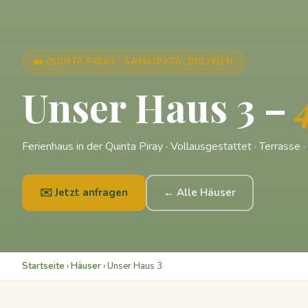
🏡 QUINTA PIRAY · SAMAIPATA, BOLIVIEN
Unser Haus 3 –
Ferienhaus in der Quinta Piray · Vollausgestattet · Terrasse 
✉️ Jetzt anfragen
← Alle Häuser
Startseite
›
Häuser
› Unser Haus 3