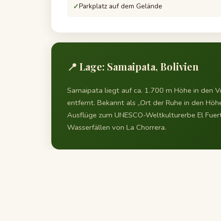
Parkplatz auf dem Gelände
📍 Lage: Samaipata, Bolivien
Samaipata liegt auf ca. 1.700 m Höhe in den 
entfernt. Bekannt als „Ort der Ruhe in den Höh
Ausflüge zum UNESCO-Weltkulturerbe El Fuer
Wasserfällen von La Chorrera.
🏡 Weitere Häuser der Quinta Pi