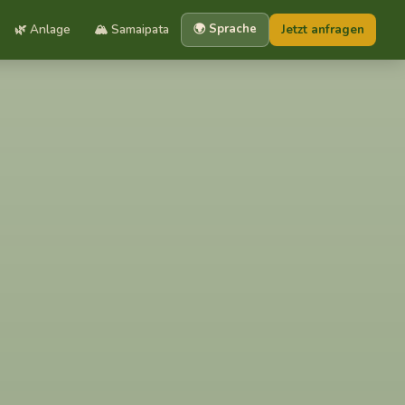
🌿 Anlage
🏔️ Samaipata
🌍 Sprache
Jetzt anfragen