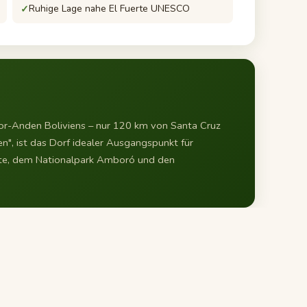
Ruhige Lage nahe El Fuerte UNESCO
Vor-Anden Boliviens – nur 120 km von Santa Cruz
en", ist das Dorf idealer Ausgangspunkt für
te, dem Nationalpark Amboró und den
ray