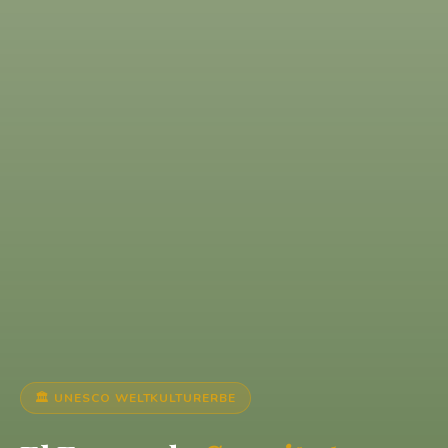
🏛️ UNESCO WELTKULTURERBE