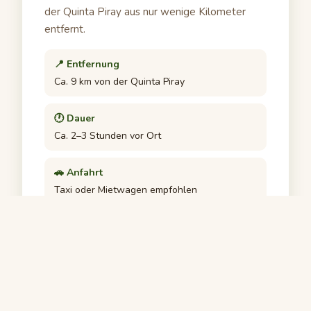
der Quinta Piray aus nur wenige Kilometer
entfernt.
📍 Entfernung
Ca. 9 km von der Quinta Piray
🕐 Dauer
Ca. 2–3 Stunden vor Ort
🚗 Anfahrt
Taxi oder Mietwagen empfohlen
🥾 Schwierigkeit
Leicht – einfacher Spazierweg
🏛️ Status
UNESCO Weltkulturerbe seit 1998