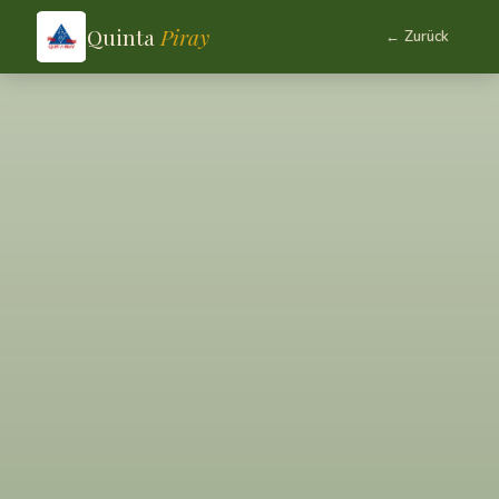
Quinta
Piray
← Zurück